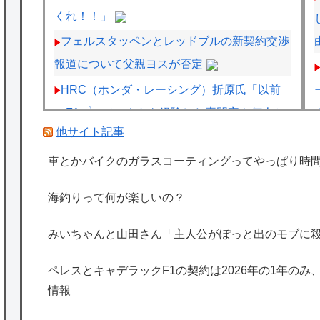
くれ！！」
フェルスタッペンとレッドブルの新契約交渉
報道について父親ヨスが否定
HRC（ホンダ・レーシング）折原氏「以前
のF1プロジェクトを経験した専門家を何人か
他サイト記事
呼び戻しました」
ペレスとキャデラックF1の契約は2026年の1
車とかバイクのガラスコーティングってやっぱり時
年のみ、2027年に向けてウィリアムズと交渉
海釣りって何が楽しいの？
開始との情報
海外「日本は特別！」日本の地震支援を申し
みいちゃんと山田さん「主人公がぽっと出のモブに
出たあの親日経営者に海外が大騒ぎ
ペレスとキャデラックF1の契約は2026年の1年のみ
海外「勘弁して！」米国人が最も恐れる日本
情報
の為替介入再びで海外が大騒ぎ