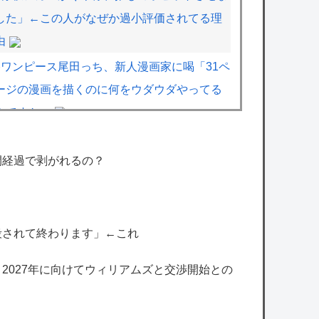
した」←この人がなぜか過小評価されてる理
由
ワンピース尾田っち、新人漫画家に喝「31ペ
ージの漫画を描くのに何をウダウダやってる
んですか」
ラブコメ漫画で応援してたヒロインが負けた
時の悲しさは異常ｗｗｗｗ
間経過で剥がれるの？
【悲報】愛煙家の岸谷蘭丸、『大爆発』して
しまう！！！！！！
【VTuber】ばあちゃる、引退を発表 8月9
殺されて終わります」←これ
日の誕生日配信で詳細を説明「ずっと続けら
、2027年に向けてウィリアムズと交渉開始との
れなくて本当にごめんなさい」
【8/9(日)15:00】