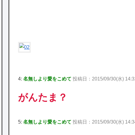
P
ど
★【ワートリ】2周目も全員でやる隊と分担
でやる隊はそれぞれどの位いるんだろうか特
別課題消化時は別として
Powered by livedoor 相互RSS
4:
名無しより愛をこめて
投稿日：2015/09/30(水) 14:32
がんたま？
5:
名無しより愛をこめて
投稿日：2015/09/30(水) 14:34: