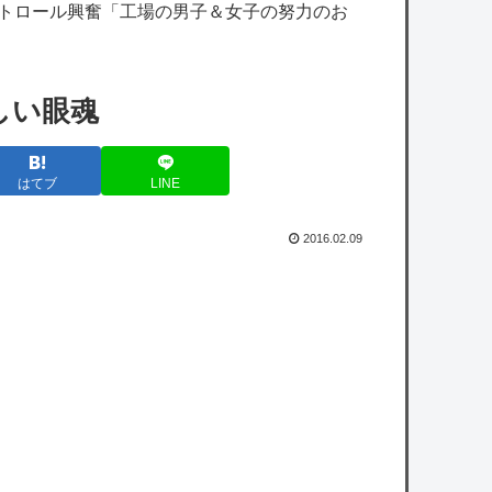
【悲報】ばあちゃるさん、引退
ストロール興奮「工場の男子＆女子の努力のお
【ホロライブ】Youtubeの謎のイベント？
【艦これ】E4とE5はどっちの方が難しい？
しい眼魂
E5甲はウイニングランって聞いたんだけど
【艦これ】ヴァトールはなんて呼べばいいん
はてブ
LINE
だろうね
バンナム1Q決算「ガンダム656億、ワンピ
2016.02.09
378億、DB299億、NARUTO73億、仮面ライ
ダー71億、アンパンマン28億」
研究者「株式投資にハマる若者はギャンブル
にハマる若者と同じ傾向がある」
【衝撃】きゃりーぱみゅぱみゅ、うっかり本
名を告白してしまう！！！！！