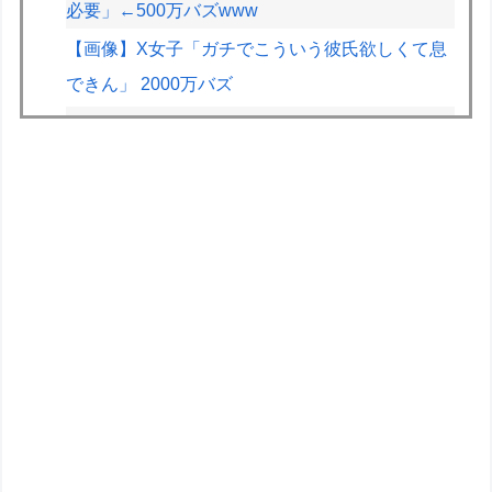
必要」←500万バズwww
【画像】X女子「ガチでこういう彼氏欲しくて息
できん」 2000万バズ
ドラクエのゼシカとかいう人気キャラwww
【画像】JKの間で流行ってるこのゲームの正式
名称、誰も知らないｗｗｗｗ
【悲報】2.5次元VTuber、月8万の部屋を22時以
降会話禁止にされお気持ち表明ｗｗｗｗｗ
【画像】X女子「ガチでこういう彼氏欲しくて息
できん」2000万バズｗｗｗｗ
フジメディアHDデジタル事業収入が大幅増、
FODのF1配信や外部プラットフォーム向けコン
テンツ販売が好調