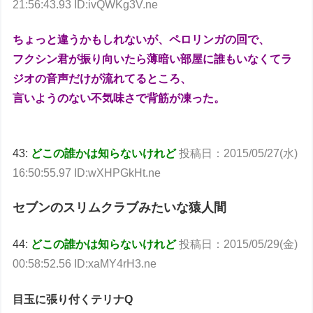
21:56:43.93 ID:ivQWKg3V.ne
ちょっと違うかもしれないが、ペロリンガの回で、
フクシン君が振り向いたら薄暗い部屋に誰もいなくてラ
ジオの音声だけが流れてるところ、
言いようのない不気味さで背筋が凍った。
43:
どこの誰かは知らないけれど
投稿日：2015/05/27(水)
16:50:55.97 ID:wXHPGkHt.ne
セブンのスリムクラブみたいな猿人間
44:
どこの誰かは知らないけれど
投稿日：2015/05/29(金)
00:58:52.56 ID:xaMY4rH3.ne
目玉に張り付くテリナQ