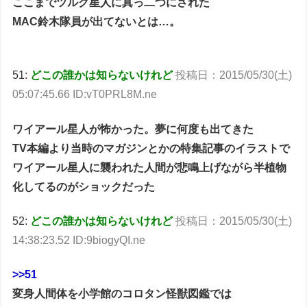
ここまでツルク星人に真っ二つにされた
MAC鈴木隊員が出てないとは…。
51:
どこの誰かは知らないけれど
投稿日：2015/05/30(土)
05:07:45.66 ID:vT0PRL8M.ne
ワイアール星人が怖かった。夢に何度も出てきた
TV本編より当時のマガジンとかの特集記事のイラストで
ワイアール星人に襲われた人間が悲鳴上げながら半植物
化してるのがショックだった
52:
どこの誰かは知らないけれど
投稿日：2015/05/30(土)
14:38:23.52 ID:9biogyQI.ne
>>51
変身人間体を小学館のコロタン怪獣図鑑では