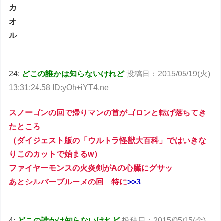
カ
オ
ル
24:
どこの誰かは知らないけれど
投稿日：2015/05/19(火)
13:31:24.58 ID:yOh+iYT4.ne
スノーゴンの回で帰りマンの首がゴロンと転げ落ちてき
たところ
（ダイジェスト版の「ウルトラ怪獣大百科」ではいきな
りこのカットで始まるw）
ファイヤーモンスの火炎剣がAの心臓にグサッ
あとシルバーブルーメの回 特に
>>3
4:
どこの誰かは知らないけれど
投稿日：2015/05/15(金)