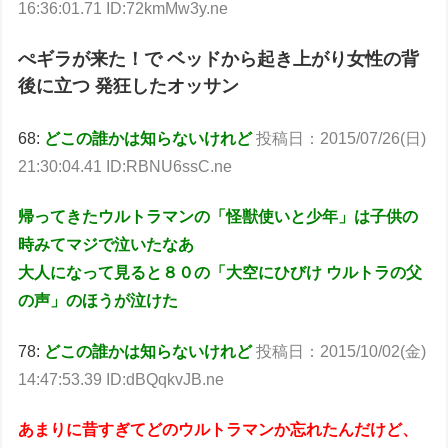
16:36:01.71 ID:72kmMw3y.ne
ぺギラが来た！で ベッドから起き上がり女性の背
後に立つ 発狂したオッサン
68:
どこの誰かは知らないけれど
投稿日：2015/07/26(日)
21:30:04.41 ID:RBNU6ssC.ne
帰ってきたウルトラマンの「怪獣使いと少年」は子供の
時みてマジで泣いたなあ
大人になって見ると８０の「大空にひびけ ウルトラの父
の声」のほうが泣けた
78:
どこの誰かは知らないけれど
投稿日：2015/10/02(金)
14:47:53.39 ID:dBQqkvJB.ne
あまりに昔すぎてどのウルトラマンか忘れたんだけど、