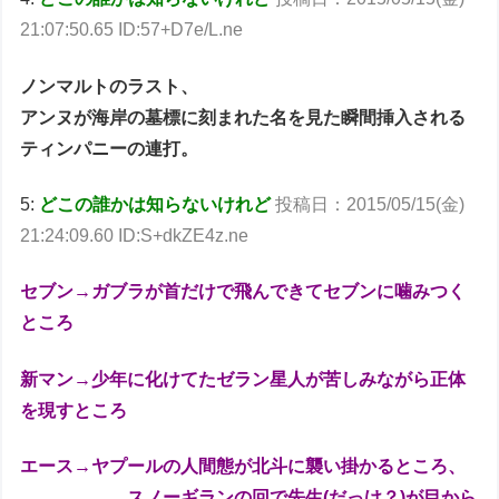
21:07:50.65 ID:57+D7e/L.ne
ノンマルトのラスト、
アンヌが海岸の墓標に刻まれた名を見た瞬間挿入される
ティンパニーの連打。
5:
どこの誰かは知らないけれど
投稿日：2015/05/15(金)
21:24:09.60 ID:S+dkZE4z.ne
セブン→ガブラが首だけで飛んできてセブンに噛みつく
ところ
新マン→少年に化けてたゼラン星人が苦しみながら正体
を現すところ
エース→ヤプールの人間態が北斗に襲い掛かるところ、
スノーギランの回で先生(だっけ？)が目から