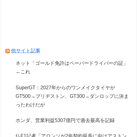
フェルスタッペンとレッドブルの新契約交渉報道
について父親ヨスが否定
レクサスの軽トラとかどうよ
Powered by livedoor 相互RSS
他サイト記事
ネット「ゴールド免許はペーパードライバーの証」
←これ
SuperGT：2027年からのワンメイクタイヤが
GT500→ブリヂストン、GT300→ダンロップに決ま
ったわけだが
ホンダ、営業利益5307億円で過去最高を記録
仏F1記者「アロンソが2年契約延長に向けアストン