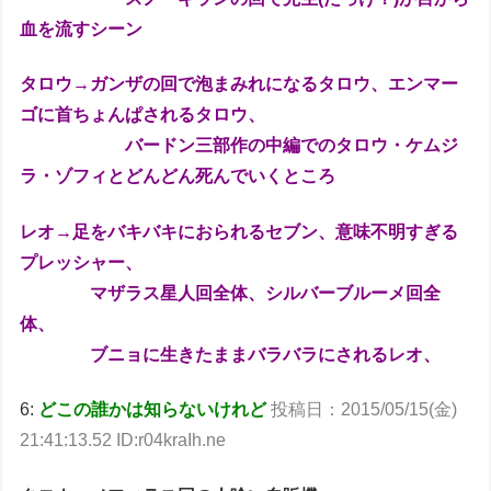
血を流すシーン
タロウ→ガンザの回で泡まみれになるタロウ、エンマー
ゴに首ちょんぱされるタロウ、
バードン三部作の中編でのタロウ・ケムジ
ラ・ゾフィとどんどん死んでいくところ
レオ→足をバキバキにおられるセブン、意味不明すぎる
プレッシャー、
マザラス星人回全体、シルバーブルーメ回全
体、
ブニョに生きたままバラバラにされるレオ、
6:
どこの誰かは知らないけれど
投稿日：2015/05/15(金)
21:41:13.52 ID:r04kraIh.ne