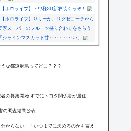
【ホロライブ】トワ様3D新衣装くっぞ！
【ホロライブ】りりーか、リグゼコーチから
実家スーパーのフルーツ盛り合わせをもらう
「シャインマスカット甘～～～～～い」
【シャニマス】髪下ろし水着ちょこ先輩がエ
〇チすぎる
そうな都道府県ってどこ？？？
【デレマス】響子「あげて・もらって」
【ミリシタ】生き恥朋花ちゃん
【画像】漫画家・桂正和、最新のパンツ＆お
者の募集開始 すでにトヨタ関係者が居住
尻のイラスト投稿にネット衝撃「この質感の
出し方」「実写かと思いました」
害の調査結果公表
「少年ジャンプ」が最も売れた1995年新年
「分からない」「いつまでに決めるのかも言え
3・4合併号に載ってる作品がこちらｗｗｗｗ