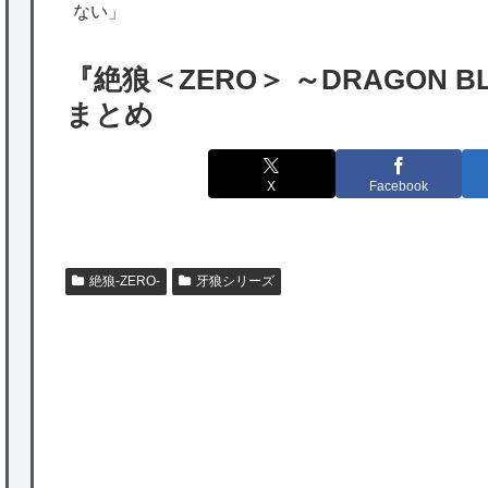
海外「勘弁して！」米国人が最も恐れる日本
ない」
の為替介入再びで海外が大騒ぎ
『絶狼＜ZERO＞ ～DRAGON 
韓国人「実は日本経済を支えて生かしている
まとめ
のは韓国人である理由がこちら…」→「日本
も感謝してるらしい…（ﾌﾞﾙﾌﾞﾙ」＝韓国の反
X
Facebook
応
海外「日本よ、お前がナンバーワンだ」 熊
本地震直後の日本の対応のスピードに世界が
絶狼-ZERO-
牙狼シリーズ
衝撃
★【ワートリ】細かい情報まで含めて構成さ
れたキャラの掛け合いだからなぁ（約100人）
P
★【ワートリ】基本的に最上さんも迅に後事
を託すつもりで黒トリガー化したんじゃねえ