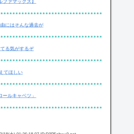
アルファマックス】
理由にはそんな過去が
きてる気がするぞ
えてほしい
ロールキャベツ」
/18(土) 01:26:18.07 ID:D3P5obw+0.net