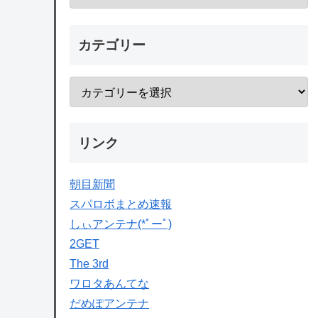
カテゴリー
リンク
朝目新聞
スパロボまとめ速報
しぃアンテナ(*ﾟーﾟ)
2GET
The 3rd
ワロタあんてな
だめぽアンテナ