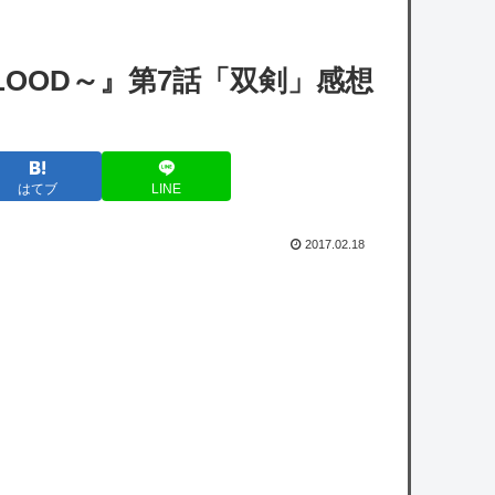
【悲報】ワンピースの「ニカニカの実」を未
BLOOD～』第7話「双剣」感想
だに受け入れられてない奴ｗｗｗｗｗ
今のチュニドラ下手したら３位になって日本
シリーズいくぞこれ
はてブ
LINE
【速報】tuki.(17)ちゃん、家族で初ハワイの
写真を投稿
2017.02.18
【ロッテ対オリックス19回戦】ロッテが快
勝 安田先制２点二塁打、ソトは１５号２ラ
ン 初回一挙４点 ジャクソンは三塁踏ませ
ず７回０封８勝目
owered by livedoor 相互RSS