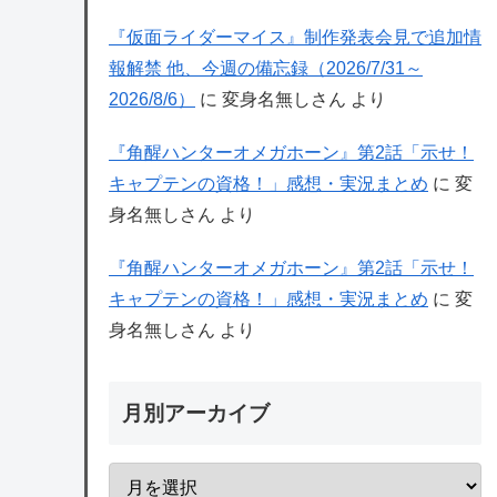
『仮面ライダーマイス』制作発表会見で追加情
報解禁 他、今週の備忘録（2026/7/31～
2026/8/6）
に
変身名無しさん
より
『角醒ハンターオメガホーン』第2話「示せ！
キャプテンの資格！」感想・実況まとめ
に
変
身名無しさん
より
『角醒ハンターオメガホーン』第2話「示せ！
キャプテンの資格！」感想・実況まとめ
に
変
身名無しさん
より
月別アーカイブ