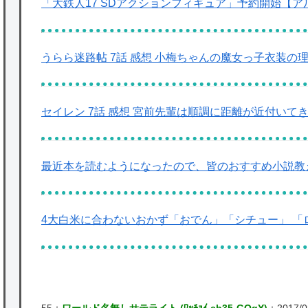
「大鉄人17 SDアクションフィギュア」予約開始【
うらら迷路帖 7話 感想 小梅ちゃんの魔女っ子衣装の
セイレン 7話 感想 宮前先輩は順調に距離が近付いて
最近本を読むようになったので、皆のおすすめ小説教
4大白米に合わないおかず「おでん」「シチュー」 「
55：
ワールド名無しサテライト (ﾜｯﾁｮｲ cb35-GQgY)
：2017/02