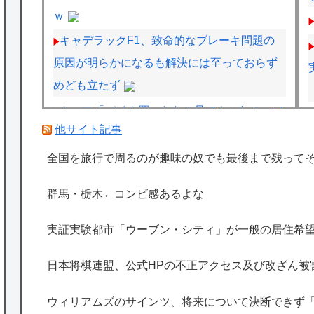
ｗ
キャデラックF1、致命的なブレーキ問題の
原因が明らかになるも解決には至っておらず
めども立たず
トッモ「バイク買ったわ！見てやこれ！」ワ
他サイト記事
イ「これスクーターじゃん…」
フジテレビ「2026 FORMULA1 サマーブレ
全国を旅行で周るのが趣味の奴でも最後まで残って
イクSP」を明日（8月9日）から12日間毎日放
群馬・栃木←コンビ感あるよな
送へ
ジムニーノマド買ったオーナーの不具合報告
実証実験都市「ウーブン・シティ」が一般の居住希望
内容がどれも独特すぎる模様…
日本将棋連盟、公式HPの不正アクセス及び改ざん被
海外「日本は特別！」日本の地震支援を申し
出たあの親日経営者に海外が大騒ぎ
ウィリアムズのサインツ、将来について決断できず