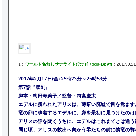
かな。
★【ワートリ】対ボーダーに特化とは言うけ
ど
★【ワートリ】2周目も全員でやる隊と分担
でやる隊はそれぞれどの位いるんだろうか特
別課題消化時は別として
1：
ワールド名無しサテライト(ﾜｯﾁｮｲ 75d0-BpVf)
：2017/02/1
Powered by livedoor 相互RSS
2017年2月17日(金) 25時23分～25時53分
第7話『双剣』
脚本：梅田寿美子／監督：雨宮慶太
エデルに攫われたアリスは、薄暗い廃墟で目を覚ます
竜の卵に執着するエデルに、卵を最初に見つけたのは
アリスの話を聞くうちに、エデルはこれまでとは違う
同じ頃、アリスの救出へ向かう零たちの前に義竜の群