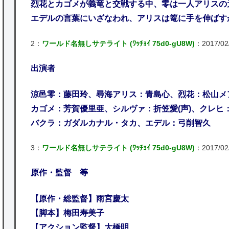
烈花とカゴメが義竜と交戦する中、零は一人アリスの
エデルの言葉にいざなわれ、アリスは篭に手を伸ばす
2：
ワールド名無しサテライト (ﾜｯﾁｮｲ 75d0-gU8W)
：2017/02/
出演者
涼邑零：藤田玲、尋海アリス：青島心、烈花：松山メ
カゴメ：芳賀優里亜、シルヴァ：折笠愛(声)、クレヒ
バクラ：ガダルカナル・タカ、エデル：弓削智久
3：
ワールド名無しサテライト (ﾜｯﾁｮｲ 75d0-gU8W)
：2017/02/
原作・監督 等
【原作・総監督】雨宮慶太
【脚本】梅田寿美子
【アクション監督】大橋明