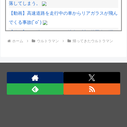
落してしまう。
【動画】高速道路を走行中の車からリアガラスが飛ん
でくる事故(ﾟoﾟ)
【動画】よく助けられたな。岐阜の川で外国人が溺れ
ホーム
ウルトラマン
帰ってきたウルトラマン
てしまう事故。
【動画】逃げる判断はやっ！埼玉でスマホ運転のプリ
ウスに当て逃げされる車載。
白黒のコマになぜ色が見えるのか 200年の謎をAIが解
明！
韓国陸軍の射撃訓練中だったK1E1戦車で火災、乗員
は避難…エンジンルーム付近から出火！
石破茂前総理「ウクライナが核放棄しなければロシア
侵攻しなかった」！