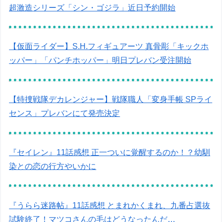
超激造シリーズ「シン・ゴジラ」近日予約開始
【仮面ライダー】S.H.フィギュアーツ 真骨彫「キックホ
ッパー」「パンチホッパー」明日プレバン受注開始
【特捜戦隊デカレンジャー】戦隊職人「変身手帳 SPライ
センス」プレバンにて発売決定
『セイレン』11話感想 正一ついに覚醒するのか！？幼馴
染との恋の行方やいかに
『うらら迷路帖』11話感想 とまれかくまれ、九番占選抜
試験終了！マツコさんの毛はどうなったんだ…