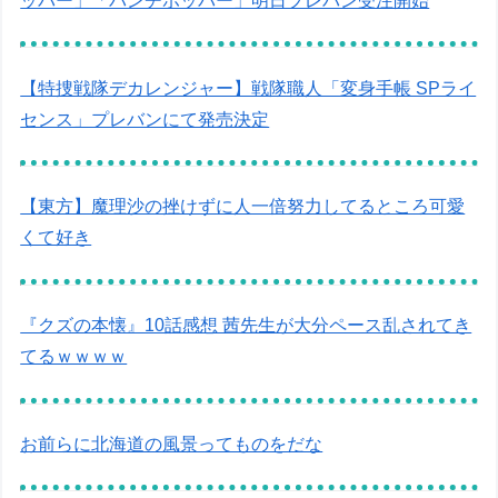
ッパー」「パンチホッパー」明日プレバン受注開始
【特捜戦隊デカレンジャー】戦隊職人「変身手帳 SPライ
センス」プレバンにて発売決定
【東方】魔理沙の挫けずに人一倍努力してるところ可愛
くて好き
『クズの本懐』10話感想 茜先生が大分ペース乱されてき
てるｗｗｗｗ
お前らに北海道の風景ってものをだな