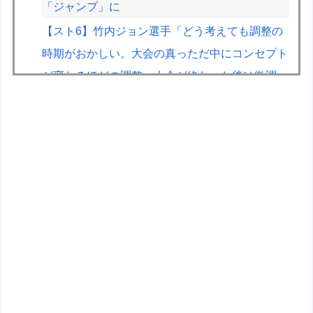
「ジャンプ」に
【スト6】竹内ジョン選手「どう考えても調整の
時期がおかしい。大会の真っただ中にコンセプト
が変わるほどの調整、大会が終わった後は微調
整。趣旨が一貫してない」
きまぐれオレンジロードみたいな青春を送りたい
なっっっっ
【トミカ ジョブレイバー】「ライジングポリス
ブレイバーZERO デカライドアーマー 黒バイDX
セット」【本日発売】
【リコリス・リコイル】セガ「錦木千束」と「井
ノ上たきな」 STREET SNAP プライズフィギュ
ア【彩色原型公開】
【創彩少女庭園】「サイドテールちゃん」君アイ