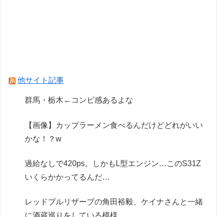
ドルやってたりしない？
【画像】70年代の漫画、あまりにも時代を先取
りしすぎていたｗｗｗｗ
【悲報】ジャンプグッズ43億キャンセルおばさ
ん、ご尊顔が公開されるｗｗｗｗ
他サイト記事
【動画】ショートスリーパーで有名な人、視聴者
群馬・栃木←コンビ感あるよな
から「寝た方がいい」と言われブチギレ
【画像】カップラーメン食べるんだけどどれがいい
Powered by livedoor 相互RSS
かな！？w
過給なしで420ps。しかもL型エンジン…このS31Z
いくらかかってるんだ…
レッドブルリザーブの角田裕毅、ケイナさんと一緒
に酒蔵巡りをしている模様