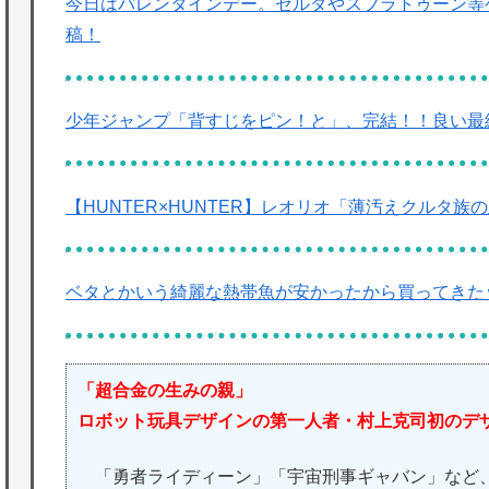
今日はバレンタインデー。ゼルダやスプラトゥーン等
稿！
少年ジャンプ「背すじをピン！と」、完結！！良い最
【HUNTER×HUNTER】レオリオ「薄汚えクルタ
ベタとかいう綺麗な熱帯魚が安かったから買ってきた
「超合金の生みの親」
ロボット玩具デザインの第一人者・村上克司初のデ
「勇者ライディーン」「宇宙刑事ギャバン」など、