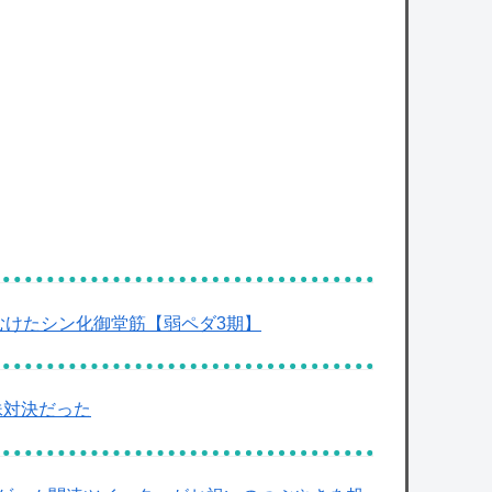
owered by livedoor 相互RSS
一皮むけたシン化御堂筋【弱ペダ3期】
妹対決だった