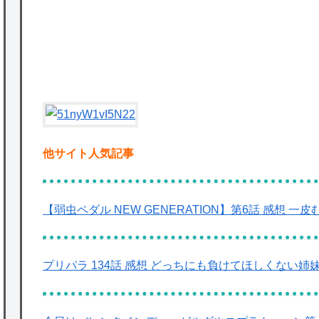
★【ワートリ】対ボーダーに特化とは言うけ
P
ど
★【ワートリ】2周目も全員でやる隊と分担
でやる隊はそれぞれどの位いるんだろうか特
別課題消化時は別として
Powered by livedoor 相互RSS
他サイト人気記事
【弱虫ペダル NEW GENERATION】第6話 感想 
プリパラ 134話 感想 どっちにも負けてほしくない姉