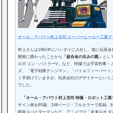
オール・アバウト村上克司-スーパーヒーロー工業デ
村上さんは1961年にバンダイに入社し、後に玩具
開発に携わったことから
「超合金の生みの親」
とし
ロボ コン・バトラーV」など、特撮では宇宙刑事・
ズ、「電子戦隊デンジマン」「バトルフィーバーＪ
く手掛けていますが、玩具会社のデザイナーという
でした。
「オール・アバウト村上克司 特撮・ロボット工業
ザイン画をB5版、248ページ・フルカラーで収録
映版スパイダーマンなど、アニメでは「未来ロボ 