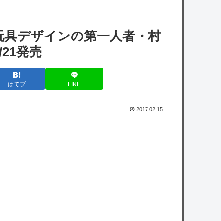
【艦これ】そもそも深海ってなんか悪いこと
したの
玩具デザインの第一人者・村
【ホロライブ】ホロぐらんなっしょい回だっ
21発売
たか
【ホロライブ】うーん実にラミィ
はてブ
LINE
【ホロEN】カリオペ、劇場版『メイドイン
アビス』第一部の主題歌を担当！『アニソン
2017.02.15
歌手としてもどんどん駆け上がってるな』
【驚愕】東京都、ようやく気づいた模様ｗｗ
ｗｗｗｗｗ
【衝撃】有吉、マツコに『ドン引き』してし
まうｗｗｗｗｗｗｗ
【謎】サウジ・パキスタン・トルコが軍事同
盟…これどこと戦う気？