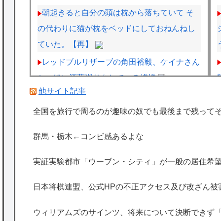
朝起きると自分の頭は枕から落ちていて そ
の代わりに猫が枕をベッドにしておねんねし
ていた。【再】
レッドブルリザーブの角田裕毅、ケイナさん
と一緒に酒蔵巡りをしている模様
他サイト記事
「自転車のルール厳罰化！」← 正直なんの
意味もなかった件ｗｗｗｗｗｗｗｗ
全国を旅行で周るのが趣味の奴でも最後まで残って
ウィリアムズのサインツ、将来について決断
群馬・栃木←コンビ感あるよな
できず「分からない」「いつまでに決めるの
かも言えない」
実証実験都市「ウーブン・シティ」が一般の居住希望
海外「日本は特別！」日本の地震支援を申し
日本将棋連盟、公式HPの不正アクセス及び改ざん被
出たあの親日経営者に海外が大騒ぎ
海外「勘弁して！」米国人が最も恐れる日本
ウィリアムズのサインツ、将来について決断できず