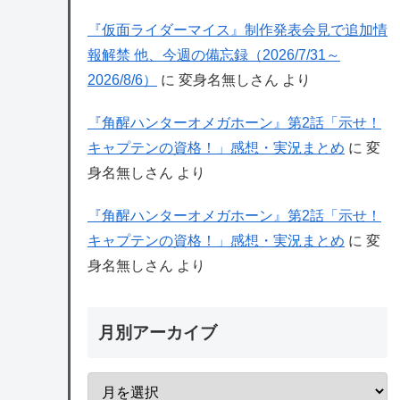
『仮面ライダーマイス』制作発表会見で追加情
報解禁 他、今週の備忘録（2026/7/31～
2026/8/6）
に
変身名無しさん
より
『角醒ハンターオメガホーン』第2話「示せ！
キャプテンの資格！」感想・実況まとめ
に
変
身名無しさん
より
『角醒ハンターオメガホーン』第2話「示せ！
キャプテンの資格！」感想・実況まとめ
に
変
身名無しさん
より
月別アーカイブ