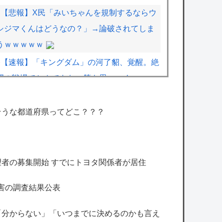
【悲報】X民「みいちゃんを規制するならウ
シジマくんはどうなの？」→論破されてしま
うｗｗｗｗｗ
【速報】「キングダム」の河了貂、覚醒。絶
望の戦場でとんでもない策を思いつくｗｗｗ
ｗ
「少年ジャンプ」が最も売れた1995年新年
そうな都道府県ってどこ？？？
3・4合併号に載ってる作品がこちらｗｗｗｗ
【艦これ】イベントぼちぼち終わらせてる人
者の募集開始 すでにトヨタ関係者が居住
増えてるけど、終わったらみんな何してる？
害の調査結果公表
【艦これ】水着川内さん 他
「分からない」「いつまでに決めるのかも言え