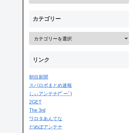
カテゴリー
リンク
朝目新聞
スパロボまとめ速報
しぃアンテナ(*ﾟーﾟ)
2GET
The 3rd
ワロタあんてな
だめぽアンテナ