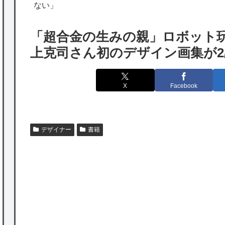
の為替介入再びで海外が大騒ぎ
ない」
韓国人「実は日本経済を支えて生かしている
「超合金の生みの親」ロボット
のは韓国人である理由がこちら…」→「日本
上克司さん初のデザイン画集が2/
も感謝してるらしい…（ﾌﾞﾙﾌﾞﾙ」＝韓国の反
応
X
Facebook
海外「日本よ、お前がナンバーワンだ」 熊
本地震直後の日本の対応のスピードに世界が
衝撃
デザイナー
書籍
★【ワートリ】細かい情報まで含めて構成さ
れたキャラの掛け合いだからなぁ（約100人）
★【ワートリ】基本的に最上さんも迅に後事
を託すつもりで黒トリガー化したんじゃねえ
かな。