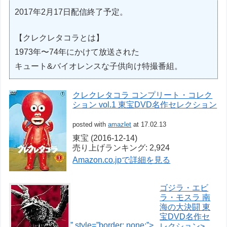
2017年2月17日配信終了予定。
【クレクレタコラとは】
1973年〜74年にかけて放送された
キュート&バイオレンスな子供向け特撮番組。
クレクレタコラ コンプリート・コレク
ション vol.1 東宝DVD名作セレクション
posted with
amazlet
at 17.02.13
東宝 (2016-12-14)
売り上げランキング: 2,924
Amazon.co.jpで詳細を見る
ゴジラ・エビ
ラ・モスラ 南
海の大決闘 東
宝DVD名作セ
” style=”border: none;”>
レクション>