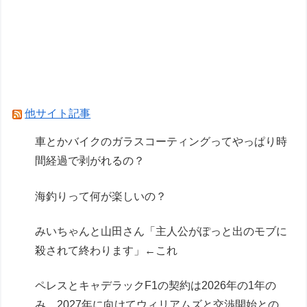
【バニースーツ プランニング】MAGI ARTS「ソ
フィア・F・シャーリング シスターVer. ブライト
エディション」フィギュア【彩色原型公開】
【ガンプラ】名作キットスレ、逆シャアだとリガ
ズィとヤクトドーガがすこぶる良い
他サイト記事
Powered by livedoor 相互RSS
車とかバイクのガラスコーティングってやっぱり時
間経過で剥がれるの？
海釣りって何が楽しいの？
みいちゃんと山田さん「主人公がぽっと出のモブに
殺されて終わります」←これ
ペレスとキャデラックF1の契約は2026年の1年の
み、2027年に向けてウィリアムズと交渉開始との