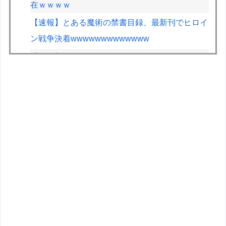
在ｗｗｗｗ
【速報】とある魔術の禁書目録、最新刊でヒロイ
ン戦争決着wwwwwwwwwwwww
【画像】早朝カビキラーばらまきおばさん、結構
ばらまくｗｗｗｗ
道の駅に野菜や果物出荷してるんやけど「こうい
うの欲しい」とかある？
車のエアコンは外気取入派？それとも内気循環
派？
車とかバイクのガラスコーティングってやっぱり
時間経過で剥がれるの？
【ラブライブ！虹ヶ咲学園スクールアイドル同好
会】フリュー「上原歩夢」プライズフィギュア化
決定