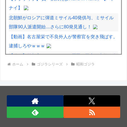
ナイ】
北朝鮮がロシアに弾道ミサイル40発供与、ミサイル
部隊90人派遣開始…さらに80発見通し！
【動画】名古屋栄で不良外人が警察官を突き飛ばす。
逮捕しろやｗｗｗ
【動画】首都高で4tトラックが原因の玉突き事故に巻
ホーム
ゴジラシリーズ
昭和ゴジラ
き込まれた軽バンの車載。
【動画】地震発生時の熊本総合病院の手術室の様子が
(((ﾟДﾟ)))
北朝鮮がロシアに弾道ミサイル40発供与、ミサイル
部隊90人派遣開始…さらに80発見通し！
ついに国産ヒューマノイド登場、人手不足深刻化の医
療・製造現場などでの活用想定！