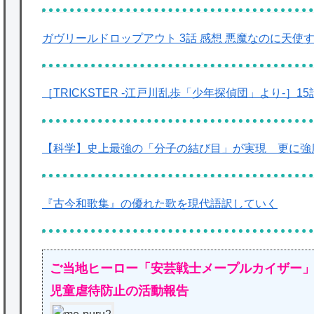
ガヴリールドロップアウト 3話 感想 悪魔なのに天
［TRICKSTER -江戸川乱歩「少年探偵団」より-］
【科学】史上最強の「分子の結び目」が実現 更に強
『古今和歌集』の優れた歌を現代語訳していく
ご当地ヒーロー「安芸戦士メープルカイザ
児童虐待防止の活動報告