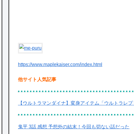
★【ワートリ】対ボーダーに特化とは言うけ
ど
★【ワートリ】2周目も全員でやる隊と分担
でやる隊はそれぞれどの位いるんだろうか特
別課題消化時は別として
P
Powered by livedoor 相互RSS
https://www.maplekaiser.com/index.html
他サイト人気記事
【ウルトラマンダイナ】変身アイテム「ウルトラレプ
鬼平 3話 感想 予想外の結末！今回も切ない話だった