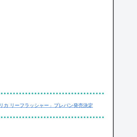
様ｗｗｗｗｗ
八村塁、人種差別的な声に対して「日本で
生まれ日本で育ち日本語話す。誰に何を言わ
れようが日本人」
owered by livedoor 相互RSS
リカ リーフラッシャー」プレバン発売決定