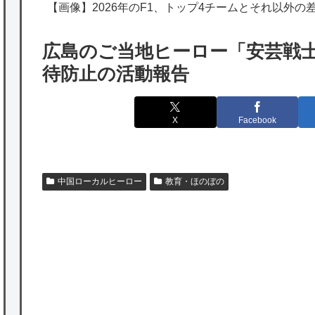
の為替介入再びで海外が大騒ぎ
【画像】2026年のF1、トップ4チームとそれ以外の
韓国人「実は日本経済を支えて生かしている
広島のご当地ヒーロー「安芸戦士
のは韓国人である理由がこちら…」→「日本
待防止の活動報告
も感謝してるらしい…（ﾌﾞﾙﾌﾞﾙ」＝韓国の反
応
X
Facebook
海外「日本よ、お前がナンバーワンだ」 熊
本地震直後の日本の対応のスピードに世界が
衝撃
中国ローカルヒーロー
教育・ほのぼの
★【ワートリ】細かい情報まで含めて構成さ
れたキャラの掛け合いだからなぁ（約100人）
★【ワートリ】基本的に最上さんも迅に後事
を託すつもりで黒トリガー化したんじゃねえ
かな。