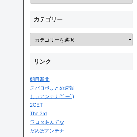
カテゴリー
リンク
朝目新聞
スパロボまとめ速報
しぃアンテナ(*ﾟーﾟ)
2GET
The 3rd
ワロタあんてな
だめぽアンテナ