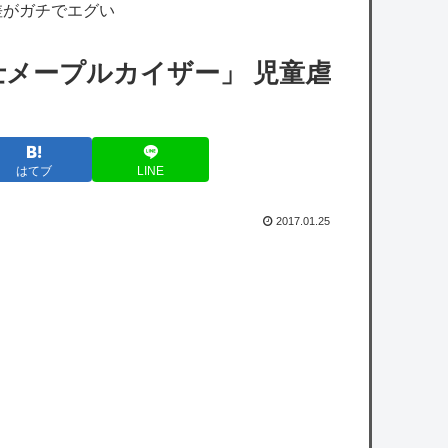
【VTuber】望月ほぐの、10万人記念グッズ
差がガチでエグい
＆ASMRボイス販売開始！『保健室で何も起
メープルカイザー」 児童虐
こらないはずがない』『嘘だろ…ほぐほ
ぐ…』【8/22(土...
【ホロライブ】社員にビブー好きがいるに違
はてブ
LINE
いない（確信
【艦これ】E5ってゴトとグロワールどっち
2017.01.25
がいいの？
【悲報】ソニーAAA『マーベル闘魂』、賛否
両論の危険領域にｗｗｗｗｗｗ
人気女性ユーチューバーさん、インスタに載
せた写真があまりにも「やりすぎ」と話題に
ｗｗｗｗｗ
【速報】日本の防衛省、ようやく気づいた模