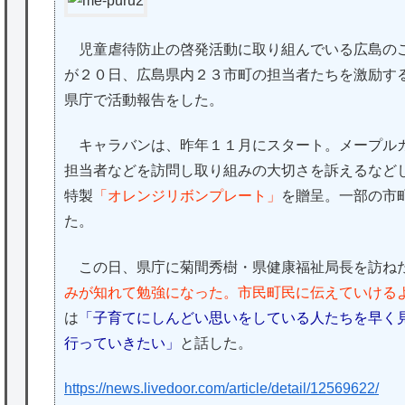
児童虐待防止の啓発活動に取り組んでいる広島の
が２０日、広島県内２３市町の担当者たちを激励す
県庁で活動報告をした。
キャラバンは、昨年１１月にスタート。メープルカ
担当者などを訪問し取り組みの大切さを訴えるなど
特製
「オレンジリボンプレート」
を贈呈。一部の市
た。
この日、県庁に菊間秀樹・県健康福祉局長を訪ね
みが知れて勉強になった。市民町民に伝えていける
は
「子育てにしんどい思いをしている人たちを早く
行っていきたい」
と話した。
https://news.livedoor.com/article/detail/12569622/