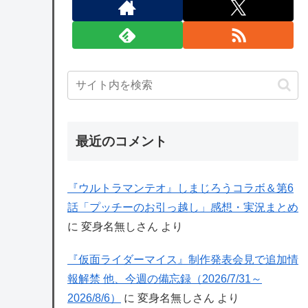
最近のコメント
『ウルトラマンテオ』しまじろうコラボ＆第6
話「プッチーのお引っ越し」感想・実況まとめ
に
変身名無しさん
より
『仮面ライダーマイス』制作発表会見で追加情
報解禁 他、今週の備忘録（2026/7/31～
2026/8/6）
に
変身名無しさん
より