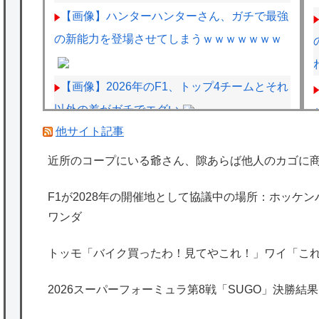
【画像】ハンターハンターさん、ガチで最強
の新能力を登場させてしまうｗｗｗｗｗｗｗ
【画像】2026年のF1、トップ4チームとそれ
以外の差がガチでエグい
他サイト記事
BYDの軽EV「ラッコ」受注が700台超 7月
販売は125台
近所のコープにいる爺さん、隙あらば他人のカゴに
「清掃員」←これって恥ずかしい職業なの？
F1が2028年の開催地として協議中の場所：ホッケ
ワンダ
客「納車式？いいよ」
トッモ「バイク買ったわ！見てやこれ！」ワイ「こ
海外「日本は特別！」日本の地震支援を申し
出たあの親日経営者に海外が大騒ぎ
2026スーパーフォーミュラ第8戦「SUGO」決勝結果
海外「勘弁して！」米国人が最も恐れる日本