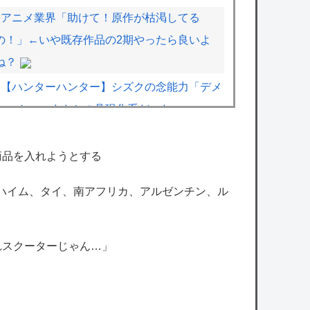
アニメ業界「助けて！原作が枯渇してる
の！」←いや既存作品の2期やったら良いよ
ね？
【ハンターハンター】シズクの念能力「デメ
ちゃん」、まさかの具現化系だったｗｗｗｗ
ワンピース尾田っち「僕とその辺の連載作家
商品を入れようとする
は同じく『漫画家』と呼ばれるけど、それが
ンハイム、タイ、南アフリカ、アルゼンチン、ル
不満で。」
【速報】日本の防衛省、ようやく気づいた模
様ｗｗｗｗｗ
れスクーターじゃん…」
【ホロライブ】急にエッッなイラスト出して
きてびっくりしたで