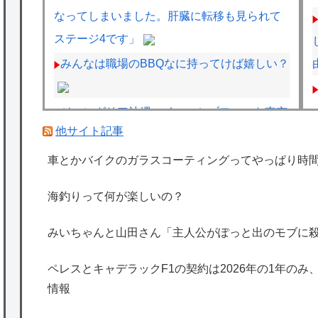
なってしまいました。肝臓に転移も見られて
ステージ4です」
みんなは職場のBBQなに持ってけば嬉しい？
ジャングリア沖縄、イマーシブフォート東京
他サイト記事
の二の舞になりそうｗｗｗｗｗｗ
フェルスタッペンとレッドブルの新契約交渉
車とかバイクのガラスコーティングってやっぱり時
報道について父親ヨスが否定
海釣りって何が楽しいの？
ペレスとキャデラックF1の契約は2026年の1
年のみ、2027年に向けてウィリアムズと交渉
みいちゃんと山田さん「主人公がぽっと出のモブに
開始との情報
ペレスとキャデラックF1の契約は2026年の1年のみ
海外「日本は特別！」日本の地震支援を申し
情報
出たあの親日経営者に海外が大騒ぎ