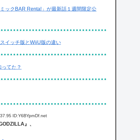
クBAR Renta!」が最新話１週間限定公
スイッチ版とWiiU版の違い
知ってた？
37.95 ID:Y6BYpmDf.net
DZILLA』、