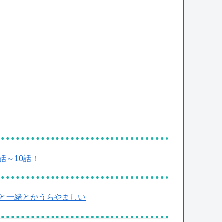
owered by livedoor 相互RSS
話～10話！
んと一緒とかうらやましい