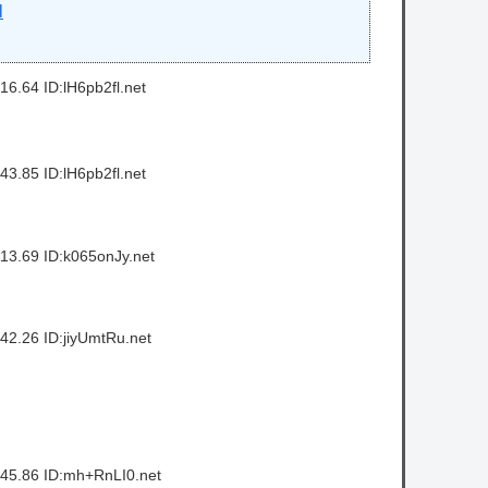
l
6.64 ID:lH6pb2fl.net
3.85 ID:lH6pb2fl.net
13.69 ID:k065onJy.net
2.26 ID:jiyUmtRu.net
45.86 ID:mh+RnLI0.net