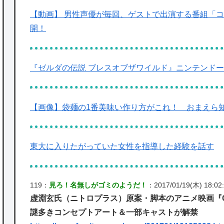
【動画】 男性声優が毎回、ゲストで出演する番組「コミッ
開！
『ゼルダの伝説 ブレスオブザワイルド』ニンテンドー
【画像】袋麺の1番美味い作り方がこれ！ おまえら
東大に入りたがっていた女性を指導した経験を話す
119：
見ろ！名無しがゴミのようだ！
：2017/01/19(木) 18:02:
虚淵玄氏（ニトロプラス）原案・脚本のアニメ映画『GO
謎多きコンセプトアート＆一部キャストが解禁