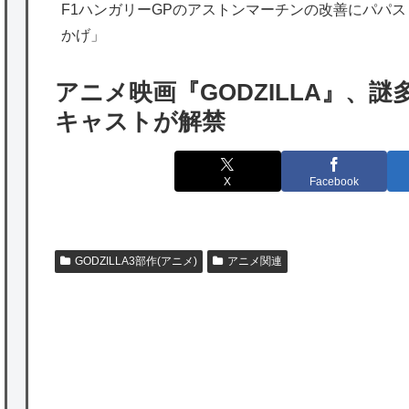
海外「勘弁して！」米国人が最も恐れる日本
F1ハンガリーGPのアストンマーチンの改善にパパ
かげ」
の為替介入再びで海外が大騒ぎ
韓国人「実は日本経済を支えて生かしている
アニメ映画『GODZILLA』、
のは韓国人である理由がこちら…」→「日本
キャストが解禁
も感謝してるらしい…（ﾌﾞﾙﾌﾞﾙ」＝韓国の反
応
X
Facebook
海外「日本よ、お前がナンバーワンだ」 熊
本地震直後の日本の対応のスピードに世界が
衝撃
GODZILLA3部作(アニメ)
アニメ関連
★【ワートリ】細かい情報まで含めて構成さ
れたキャラの掛け合いだからなぁ（約100人）
★【ワートリ】基本的に最上さんも迅に後事
を託すつもりで黒トリガー化したんじゃねえ