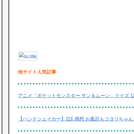
かな。
P
★【ワートリ】対ボーダーに特化とは言うけ
ど
★【ワートリ】2周目も全員でやる隊と分担
でやる隊はそれぞれどの位いるんだろうか特
別課題消化時は別として
Powered by livedoor 相互RSS
他サイト人気記事
アニメ「ポケットモンスター サン＆ムーン」クイズ 1
【ハンドシェイカー】2話 感想 お風呂もコヨリちゃ