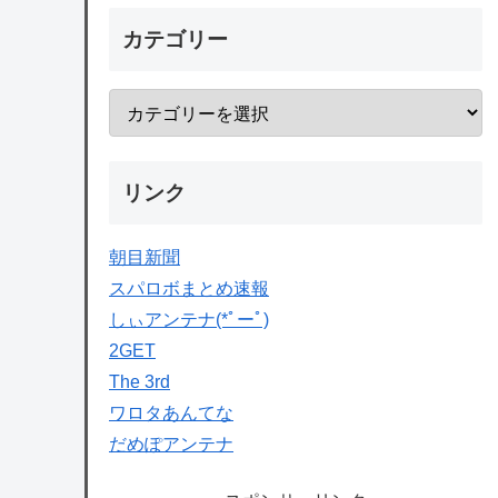
カテゴリー
リンク
朝目新聞
スパロボまとめ速報
しぃアンテナ(*ﾟーﾟ)
2GET
The 3rd
ワロタあんてな
だめぽアンテナ