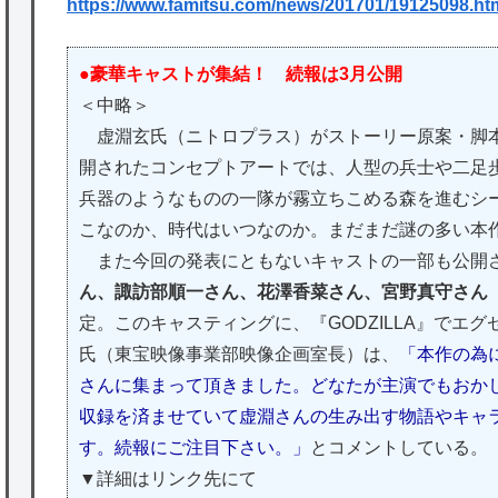
https://www.famitsu.com/news/201701/19125098.ht
●豪華キャストが集結！ 続報は3月公開
＜中略＞
虚淵玄氏（ニトロプラス）がストーリー原案・脚本
開されたコンセプトアートでは、人型の兵士や二足
兵器のようなものの一隊が霧立ちこめる森を進むシ
こなのか、時代はいつなのか。まだまだ謎の多い本
また今回の発表にともないキャストの一部も公開
ん、諏訪部順一さん、花澤香菜さん、宮野真守さん
定。このキャスティングに、『GODZILLA』でエ
氏（東宝映像事業部映像企画室長）は、
「本作の為
さんに集まって頂きました。どなたが主演でもおか
収録を済ませていて虚淵さんの生み出す物語やキャ
す。続報にご注目下さい。」
とコメントしている。
▼詳細はリンク先にて