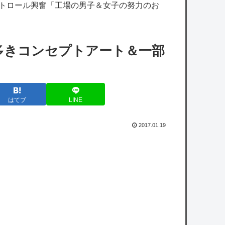
E5甲はウイニングランって聞いたんだけど
ストロール興奮「工場の男子＆女子の努力のお
【艦これ】バニ黒潮親潮 他
【衰退】「●●ゲー」とかいうかつて有能ク
謎多きコンセプトアート＆一部
リエイターを続々と輩出した謎の界隈
wwwww
【ホロライブ】うーん実にラミィ
はてブ
LINE
老人会RUSTでの布団ちゃんとキズナアイの
絡みが楽しみ過ぎるｗｗｗｗｗ
2017.01.19
【ホロライブ】ねねち概要欄、小学生並みの
感想で草
【悲報】日本の歴史、ついに『崩壊』してし
まう・・・・・
【悲報】共同通信、ガチで逝く・・・・・・