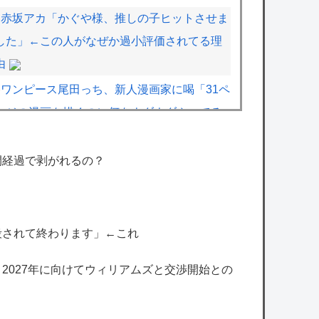
赤坂アカ「かぐや様、推しの子ヒットさせま
した」←この人がなぜか過小評価されてる理
由
ワンピース尾田っち、新人漫画家に喝「31ペ
ージの漫画を描くのに何をウダウダやってる
んですか」
【画像】漫画家・桂正和、最新のパンツ＆お
間経過で剥がれるの？
尻のイラスト投稿にネット衝撃「この質感の
出し方」「実写かと思いました」
【悲報】防犯カメラにバッチリ映った55歳露
殺されて終わります」←これ
出魔「身に覚えがありません」と容疑を否
、2027年に向けてウィリアムズと交渉開始との
認。どう言い訳する気だこれ
【艦これ】E4とE5はどっちの方が難しい？