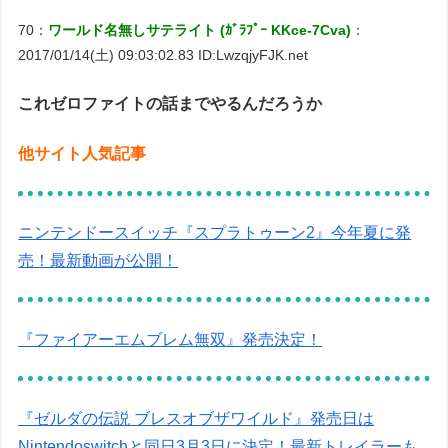
70：
ワールド名無しサテライト (ｶﾞﾗﾌﾟｰ KKce-7Cva)
：
2017/01/14(土) 09:03:02.83 ID:LwzqjyFJK.net
これゼロファイトの話までやるんだろうか
他サイト人気記事
ニンテンドースイッチ『スプラトゥーン2』今年夏に発
売！最新動画が公開！
『ファイアーエムブレム無双』発売決定！
『ゼルダの伝説 ブレスオブザワイルド』発売日は
Nintendoswitchと同日3月3日に決定！最新トレイラーも