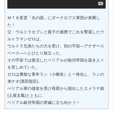
Ｍ７８星雲「光の国」にダークロプス軍団が来襲し
た！
父・ウルトラセブンと親子の連携でこれを撃退したウ
ルトラマンゼロは、
ウルトラ兄弟たちの力を受け、別の宇宙―アナザース
ペース―へとひとり旅立った。
その宇宙では復活したベリアルが銀河帝国を築き人々
を苦しめていた。
ゼロは勇敢な青年ラン（小柳友）と一体化し、ランの
弟ナオ(濱田龍臣)、
べリアル軍の侵攻を受け母星から脱出したエメラナ姫
(土屋太鳳)とともに、
ベリアル銀河帝国の脅威に立ち向かう！