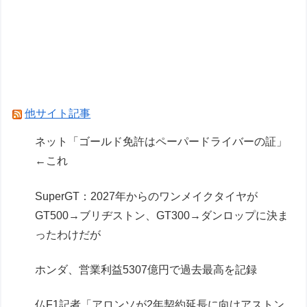
フェルスタッペンとレッドブルの新契約交渉報道
について父親ヨスが否定
レクサスの軽トラとかどうよ
Powered by livedoor 相互RSS
他サイト記事
ネット「ゴールド免許はペーパードライバーの証」
←これ
SuperGT：2027年からのワンメイクタイヤが
GT500→ブリヂストン、GT300→ダンロップに決ま
ったわけだが
ホンダ、営業利益5307億円で過去最高を記録
仏F1記者「アロンソが2年契約延長に向けアストン