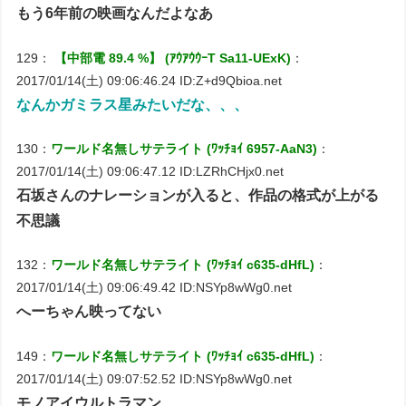
もう6年前の映画なんだよなあ
129：
【中部電 89.4 %】 (ｱｳｱｳｳｰT Sa11-UExK)
：
2017/01/14(土) 09:06:46.24 ID:Z+d9Qbioa.net
なんかガミラス星みたいだな、、、
130：
ワールド名無しサテライト (ﾜｯﾁｮｲ 6957-AaN3)
：
2017/01/14(土) 09:06:47.12 ID:LZRhCHjx0.net
石坂さんのナレーションが入ると、作品の格式が上がる
不思議
132：
ワールド名無しサテライト (ﾜｯﾁｮｲ c635-dHfL)
：
2017/01/14(土) 09:06:49.42 ID:NSYp8wWg0.net
へーちゃん映ってない
149：
ワールド名無しサテライト (ﾜｯﾁｮｲ c635-dHfL)
：
2017/01/14(土) 09:07:52.52 ID:NSYp8wWg0.net
モノアイウルトラマン