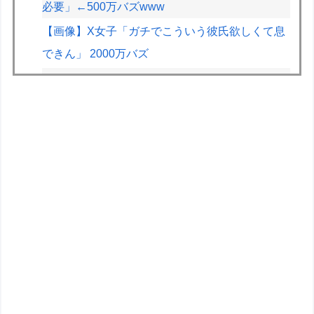
必要」←500万バズwww
【画像】X女子「ガチでこういう彼氏欲しくて息
できん」 2000万バズ
ドラクエのゼシカとかいう人気キャラwww
【画像】JKの間で流行ってるこのゲームの正式
名称、誰も知らないｗｗｗｗ
【悲報】2.5次元VTuber、月8万の部屋を22時以
降会話禁止にされお気持ち表明ｗｗｗｗｗ
【画像】X女子「ガチでこういう彼氏欲しくて息
できん」2000万バズｗｗｗｗ
フジメディアHDデジタル事業収入が大幅増、
FODのF1配信や外部プラットフォーム向けコン
テンツ販売が好調