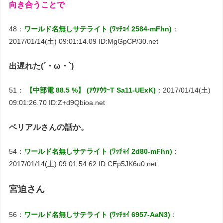
向き合うことで
48：
ワールド名無しサテライト (ﾜｯﾁｮｲ 2584-mFhn)
：
2017/01/14(土) 09:01:14.09 ID:MgGpCP/30.net
出遅れた(´・ω・`)
51：
【中部電 88.5 %】 (ｱｳｱｳｳｰT Sa11-UExK)
：2017/01/14(土)
09:01:26.70 ID:Z+d9Qbioa.net
ベリアルさんの話か。
54：
ワールド名無しサテライト (ﾜｯﾁｮｲ 2d80-mFhn)
：
2017/01/14(土) 09:01:54.62 ID:CEp5JK6u0.net
宮迫さん
56：
ワールド名無しサテライト (ﾜｯﾁｮｲ 6957-AaN3)
：