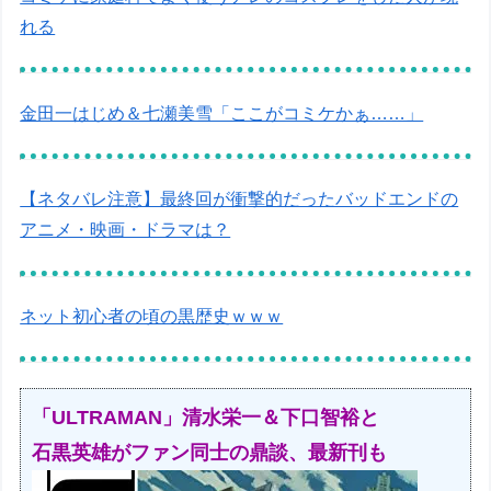
れる
金田一はじめ＆七瀬美雪「ここがコミケかぁ……」
【ネタバレ注意】最終回が衝撃的だったバッドエンドの
アニメ・映画・ドラマは？
ネット初心者の頃の黒歴史ｗｗｗ
「ULTRAMAN」清水栄一＆下口智裕と
石黒英雄がファン同士の鼎談、最新刊も