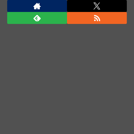
「君たちはどう生きるか」Blu-ray予約受付開始！ア
フレコ台本や絵コンテ、米津玄師による主題歌「地球
儀」ミュージッククリップ収録。スタジオジブリ作品
で初の「4K UHD」版も発売！！
★【ワートリ】今月新発売!!第27巻まとめ【コメント
欄まとめます】【しばらく固定記事です】
★【ワートリ】今月第241話「遠征選抜試験㊲」第
242話「遠征選抜試験㊳」【コメント欄まとめます】
【しばらく固定記事です】
★【ワートリ】風間隊3人≒忍田単騎くらいのイメー
ジかな
Powered by livedoor 相互RSS