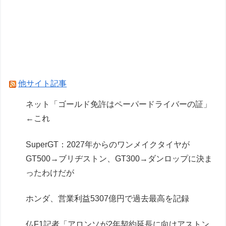
ンダルシア 水着Ver.」フィギュア【出荷日更新・
8月25日頃発売】
【ガンプラ】レオパルドとダヴィンチって通して
るとこ全然ないんだな…
美プラ始めるとセリアダイソーキャンドゥが宝の
他サイト記事
山に見えるな…
ネット「ゴールド免許はペーパードライバーの証」
←これ
Powered by livedoor 相互RSS
SuperGT：2027年からのワンメイクタイヤが
GT500→ブリヂストン、GT300→ダンロップに決ま
ったわけだが
ホンダ、営業利益5307億円で過去最高を記録
仏F1記者「アロンソが2年契約延長に向けアストン