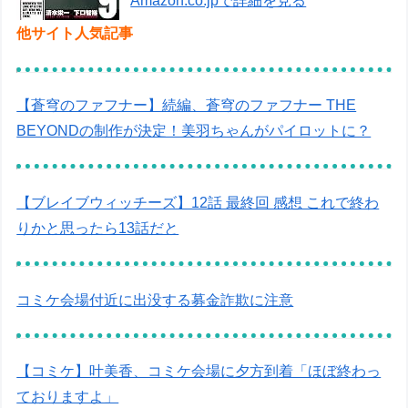
Amazon.co.jpで詳細を見る
他サイト人気記事
【蒼穹のファフナー】続編、蒼穹のファフナー THE
BEYONDの制作が決定！美羽ちゃんがパイロットに？
【ブレイブウィッチーズ】12話 最終回 感想 これで終わ
りかと思ったら13話だと
コミケ会場付近に出没する募金詐欺に注意
【コミケ】叶美香、コミケ会場に夕方到着「ほぼ終わっ
ておりますよ」