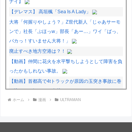
ナイ】
【デレマス】 高垣楓「Sea Is A Lady」
大将「何握りやしょう？」Z世代新人「じゃあサーモ
ンで」社長「ぶほっw」部長「あー…」ワイ「ばっ、
バカっ！すいません大将！」
廃止すべき地方空港は？！
【動画】仲間に花火を水平撃ちしようとして障害を負
ったかもしれない事故。
【動画】首都高で4tトラックが原因の玉突き事故に巻
き込まれた軽バンの車載。
ホーム
漫画
ULTRAMAN
なぜこんなに多くの物が中国製なのか？…米メディ
ア！
なぜこんなに多くの物が中国製なのか？…米メディ
ア！