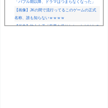
「バブル期以降、ドラマはつまらなくなった」
【画像】JKの間で流行ってるこのゲームの正式
名称、誰も知らないｗｗｗｗ
【画像】旅人女子「夜景を撮りたかっただけなの
に、故郷の村が燃やされたみたいになった」
←26万ｲｲﾈｗｗｗｗ
【悲報】教室、ヤンキーがブチ切れでとんでもな
い空気になるｗｗｗｗ
【世も末】セクシー女優「熊本に300万円寄付」
→ (ヽ´ん`)「汚い金でもありがとう」
【学マス】初星学園のお色気担当
【画像】露悪アニメ化ブーム、はじまるｗｗｗｗ
ｗｗｗ
【ガンダム閃光のハサウェイ】GGG「ギギ・ア